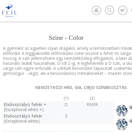
Szine - Color
A gyémánt az egyetlen olyan drágakő, amely a természetben mind
előfordul. A leggyakoribb előfordulási színe viszont a fehér és sárga
mozog. A szín jellemzésére egy nemzetközileg elfogadott, a latin a
használó skálát használnak, D-től Z-ig. A legfehérebb a D szín, a ská
sárga szín egyre erősödik. A színbeli besorolást tapasztalt szakembe
gemológus - végzi, aki a besoroláshoz mintaköveket – master stone
NEMZETKÖZI HRD, GIA, CIBJO SZÍNBEOSZTÁS
(1)
(2)
Elsőosztályú fehér +
D
RIVER
(Exceptional white +)
Elsőosztályú fehér
E
(Exceptional white)