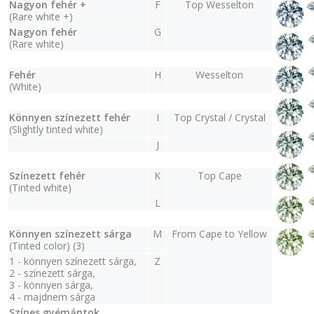
Nagyon fehér +
F
Top Wesselton
(Rare white +)
Nagyon fehér
G
(Rare white)
Fehér
H
Wesselton
(White)
Könnyen színezett fehér
I
Top Crystal / Crystal
(Slightly tinted white)
J
Színezett fehér
K
Top Cape
(Tinted white)
L
Könnyen színezett sárga
M
From Cape to Yellow
(Tinted color) (3)
1 - könnyen színezett sárga,
Z
2 - színezett sárga,
3 - könnyen sárga,
4 - majdnem sárga
Színes gyémántok