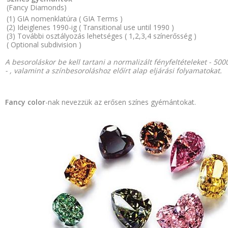
(Fancy Diamonds)
(1) GIA nomenklatúra ( GIA Terms )
(2) Ideiglenes 1990-ig ( Transitional use until 1990 )
(3) További osztályozás lehetséges ( 1,2,3,4 színerősség )
( Optional subdivision )
A besoroláskor be kell tartani a normalizált fényfeltételeket - 500
- , valamint a színbesoroláshoz előírt alap eljárási folyamatokat.
Fancy color
-nak nevezzük az erősen színes gyémántokat.