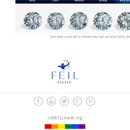
LMBTQ-barát cég