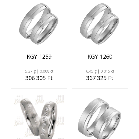
KGY-1259
KGY-1260
5.37 g | 0.008 ct
6.45 g | 0.015 ct
306 305 Ft
367 325 Ft