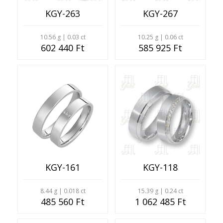
KGY-263
KGY-267
10.56 g | 0.03 ct
10.25 g | 0.06 ct
602 440 Ft
585 925 Ft
KGY-161
KGY-118
8.44 g | 0.018 ct
15.39 g | 0.24 ct
485 560 Ft
1 062 485 Ft