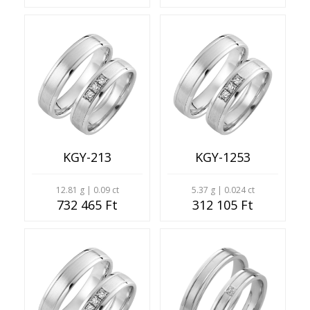
KGY-213
KGY-1253
12.81 g | 0.09 ct
5.37 g | 0.024 ct
732 465 Ft
312 105 Ft