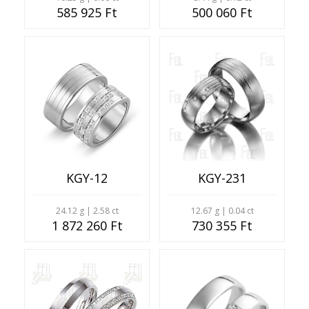
585 925 Ft
500 060 Ft
KGY-12
KGY-231
24.12 g | 2.58 ct
12.67 g | 0.04 ct
1 872 260 Ft
730 355 Ft