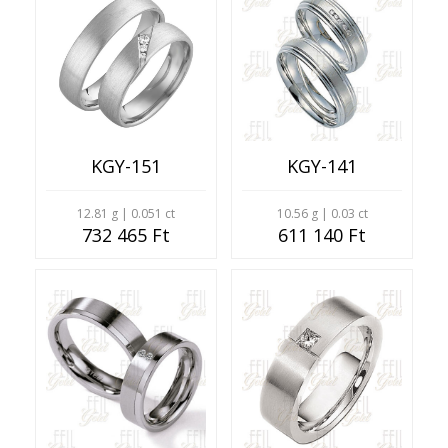
KGY-151
KGY-141
12.81 g | 0.051 ct
10.56 g | 0.03 ct
732 465 Ft
611 140 Ft