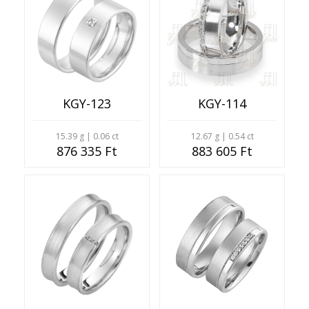
KGY-123
KGY-114
15.39 g | 0.06 ct
12.67 g | 0.54 ct
876 335 Ft
883 605 Ft