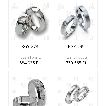
KGY-278
KGY-299
15.39 g | 0.03 ct
12.81 g | 0.06 ct
884 035 Ft
730 565 Ft