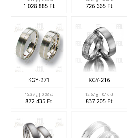
1 028 885 Ft
726 665 Ft
KGY-271
KGY-216
15.39 g | 0.03 ct
12.67 g | 0.16 ct
872 435 Ft
837 205 Ft