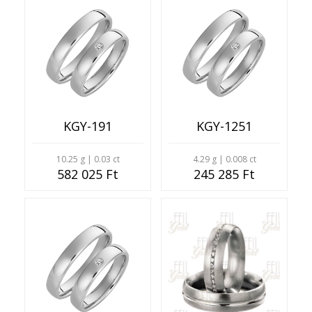
KGY-191
KGY-1251
10.25 g | 0.03 ct
4.29 g | 0.008 ct
582 025 Ft
245 285 Ft