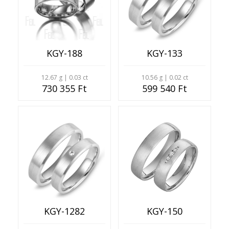
KGY-188
KGY-133
12.67 g | 0.03 ct
10.56 g | 0.02 ct
730 355 Ft
599 540 Ft
KGY-1282
KGY-150