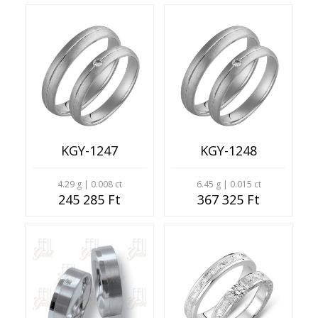
KGY-1247
KGY-1248
4.29 g | 0.008 ct
6.45 g | 0.015 ct
245 285 Ft
367 325 Ft