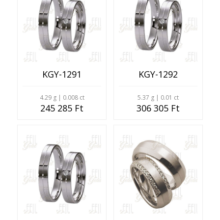
KGY-1291
KGY-1292
4.29 g | 0.008 ct
5.37 g | 0.01 ct
245 285 Ft
306 305 Ft