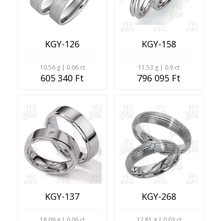
KGY-126
KGY-158
10.56 g | 0.06 ct
11.53 g | 0.9 ct
605 340 Ft
796 095 Ft
KGY-137
KGY-268
18.09 g | 0.06 ct
12.81 g | 0.03 ct