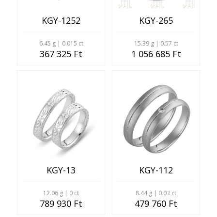
KGY-1252
KGY-265
6.45 g | 0.015 ct
15.39 g | 0.57 ct
367 325 Ft
1 056 685 Ft
KGY-13
KGY-112
12.06 g | 0 ct
8.44 g | 0.03 ct
789 930 Ft
479 760 Ft