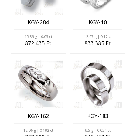
KGY-284
KGY-10
15.39 g | 0.03 ct
12.67 g | 0.17 ct
872 435 Ft
833 385 Ft
KGY-162
KGY-183
12.06 g | 0.192 ct
9.5 g | 0.024 ct