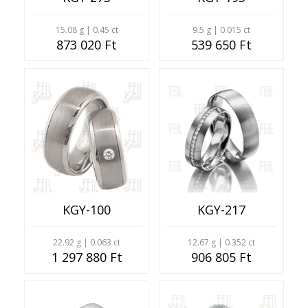
15.08 g | 0.45 ct
9.5 g | 0.015 ct
873 020 Ft
539 650 Ft
KGY-100
KGY-217
22.92 g | 0.063 ct
12.67 g | 0.352 ct
1 297 880 Ft
906 805 Ft