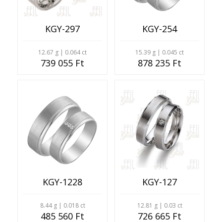
KGY-297
KGY-254
12.67 g | 0.064 ct
15.39 g | 0.045 ct
739 055 Ft
878 235 Ft
KGY-1228
KGY-127
8.44 g | 0.018 ct
12.81 g | 0.03 ct
485 560 Ft
726 665 Ft