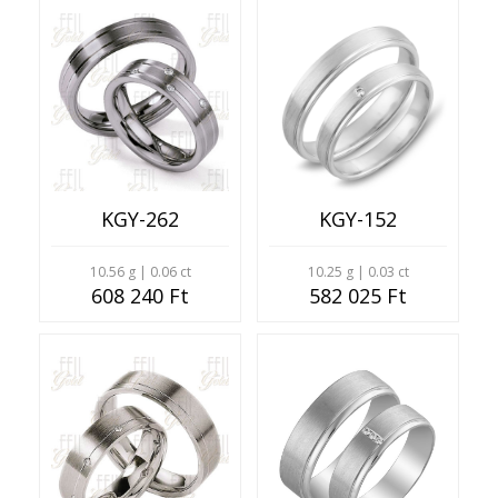
KGY-262
KGY-152
10.56 g | 0.06 ct
10.25 g | 0.03 ct
608 240 Ft
582 025 Ft