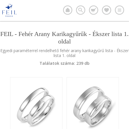
FEIL - Fehér Arany Karikagyűrűk - Ékszer lista 1.
oldal
Egyedi paraméterrel rendelhető fehér arany karikagyűrű lista - Ékszer
lista 1. oldal
Találatok száma: 239 db