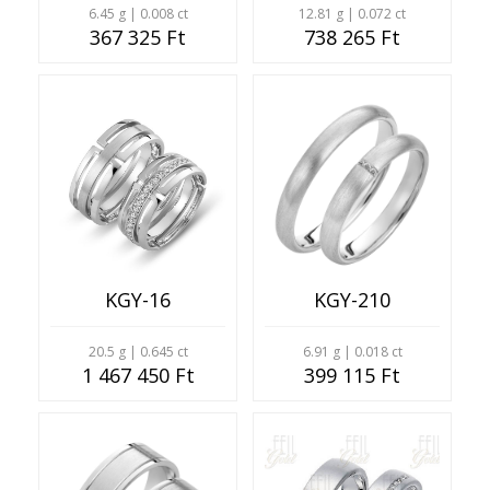
6.45 g | 0.008 ct
12.81 g | 0.072 ct
367 325 Ft
738 265 Ft
KGY-16
KGY-210
20.5 g | 0.645 ct
6.91 g | 0.018 ct
1 467 450 Ft
399 115 Ft