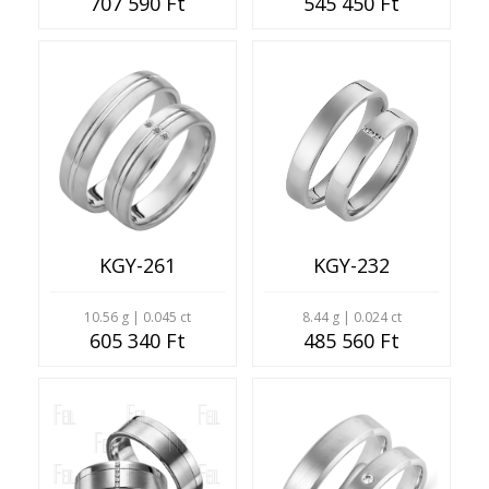
707 590 Ft
545 450 Ft
KGY-261
KGY-232
10.56 g | 0.045 ct
8.44 g | 0.024 ct
605 340 Ft
485 560 Ft