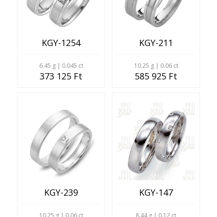
KGY-1254
KGY-211
6.45 g | 0.045 ct
10.25 g | 0.06 ct
373 125 Ft
585 925 Ft
KGY-239
KGY-147
10.25 g | 0.06 ct
8.44 g | 0.12 ct