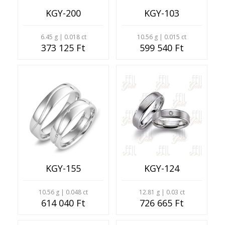
KGY-200
KGY-103
6.45 g | 0.018 ct
10.56 g | 0.015 ct
373 125 Ft
599 540 Ft
KGY-155
KGY-124
10.56 g | 0.048 ct
12.81 g | 0.03 ct
614 040 Ft
726 665 Ft