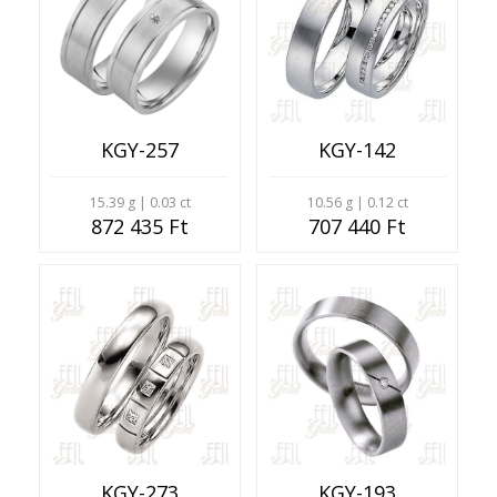
KGY-257
KGY-142
15.39 g | 0.03 ct
10.56 g | 0.12 ct
872 435 Ft
707 440 Ft
KGY-273
KGY-193