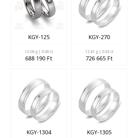
KGY-125
KGY-270
12.06 g | 0.06 ct
12.81 g | 0.03 ct
688 190 Ft
726 665 Ft
KGY-1304
KGY-1305