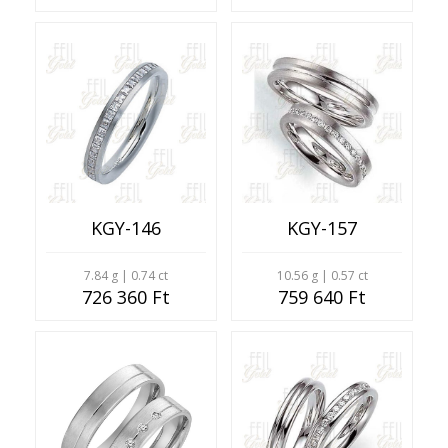
KGY-146
KGY-157
7.84 g | 0.74 ct
10.56 g | 0.57 ct
726 360 Ft
759 640 Ft