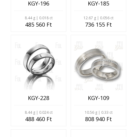
KGY-196
KGY-185
8.44 g | 0.018 ct
12.67 g | 0.056 ct
485 560 Ft
736 155 Ft
KGY-228
KGY-109
8.44 g | 0.024 ct
10.56 g | 0.33 ct
488 460 Ft
808 940 Ft