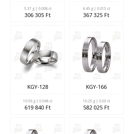
5.37 g | 0.008 ct
6.45 g | 0.015 ct
306 305 Ft
367 325 Ft
KGY-128
KGY-166
10.56 g | 0.048 ct
10.25 g | 0.03 ct
619 840 Ft
582 025 Ft