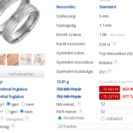
[Normál]
Besorolás:
Standard
Szélesség:
5 mm
Vastagság:
1.7 mm
Kövek száma:
1 db
[Részletek]
Karát összesen:
0.03 ct
Gyémánt színe:
Top Wesselton (G)
Gyémánt csiszolása:
Briliáns
Gyémánt tisztasága:
VS1
y:
12.81 g
[52-es Női és 62-es FFi 
skival foglalva:
726 665 Ft/pár
- 72 667 Ft
653 9
ttal foglalva:
752 365 Ft/pár
- 75 237 Ft
677 1
ny?
igen
nem
Női méret:
y?
igen
nem
Férfi méret:
[Kőfoglalás]
mság: