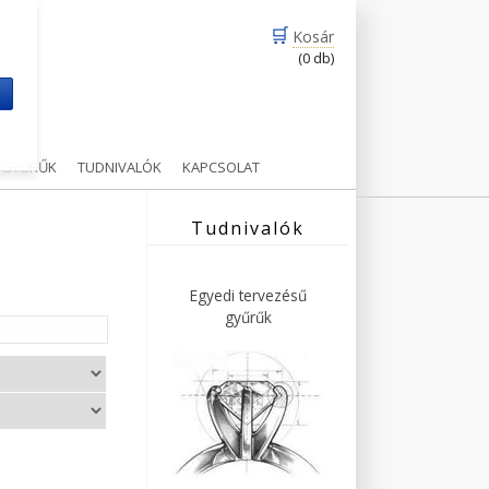
🛒
Kosár
(0 db)
m
Ű GYŰRŰK
TUDNIVALÓK
KAPCSOLAT
Tudnivalók
Egyedi tervezésű
gyűrűk