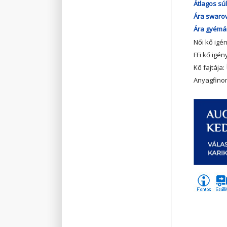
Átlagos súl
Ára swarov
Ára gyémán
Női kő igé
FFi kő igén
Kő fajtája:
Anyagfino