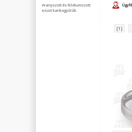
Aranyozott és Ródiumozott
Ügyfé
ezüst karikagyűrűk
[1]