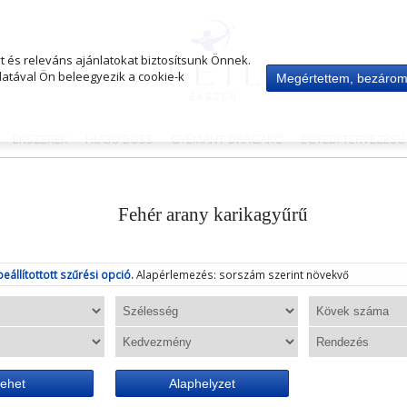
 és releváns ajánlatokat biztosítsunk Önnek.
atával Ön beleegyezik a cookie-k
Megértettem, bezáro
ÉKSZEREK
HUGO BOSS
GYÉMÁNT-DRÁGAKŐ
EGYEDI TERVEZÉS
Fehér arany karikagyűrű
beállítottott szűrési opció.
Alapérlemezés: sorszám szerint növekvő
ehet
Alaphelyzet