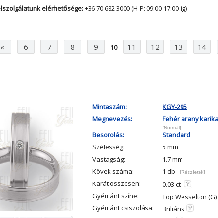
lszolgálatunk elérhetősége:
+36 70 682 3000 (H-P: 09:00-17:00-ig)
«
6
7
8
9
11
12
13
14
10
Mintaszám:
KGY-295
Megnevezés:
Fehér arany karik
[Normál]
Besorolás:
Standard
Szélesség:
5 mm
Vastagság:
1.7 mm
Kövek száma:
1 db
[Részletek]
Karát összesen:
0.03 ct
Gyémánt színe:
Top Wesselton (G)
Gyémánt csiszolása:
Briliáns