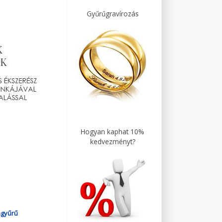
Gyűrűgravírozás
Hogyan kaphat 10%
kedvezményt?
agyűrű