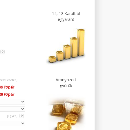
14, 18 Karátból
egyaránt
Aranyozott
méret esetén]
gyűrűk
99 Ft/pár
29 Ft/pár
[Egyéb]