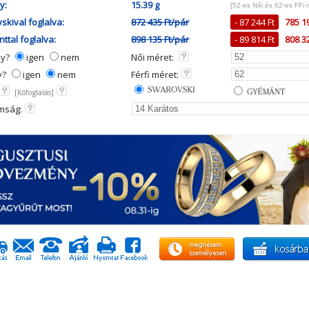
y:
15.39 g
[52-es Női és 62-es FFi 
skival foglalva:
872 435 Ft/pár
- 87 244 Ft
785 1
ttal foglalva:
898 135 Ft/pár
- 89 814 Ft
808 3
ny?
igen
nem
Női méret:
y?
igen
nem
Férfi méret:
[Kőfoglalás]
mság: