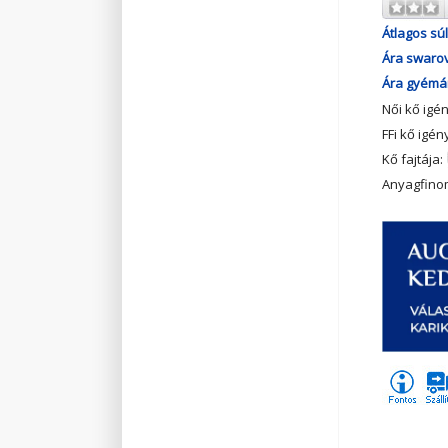
Átlagos súl
Ára swarov
Ára gyémán
Női kő igé
FFi kő igén
Kő fajtája:
Anyagfino