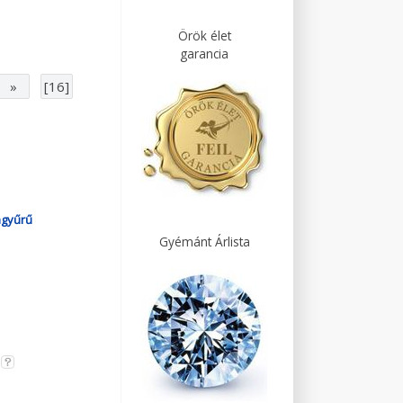
Örök élet
garancia
»
[16]
agyűrű
Gyémánt Árlista