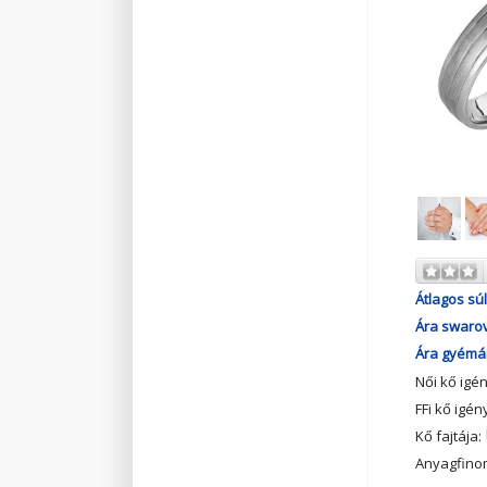
Átlagos súl
Ára swarov
Ára gyémán
Női kő igé
FFi kő igén
Kő fajtája:
Anyagfino