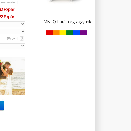
méret esetén]
92 Ft/pár
22 Ft/pár
LMBTQ-barát cég vagyunk
[Egyéb]