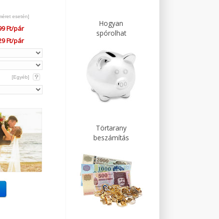
méret esetén]
Hogyan
99 Ft/pár
spórolhat
29 Ft/pár
[Egyéb]
Törtarany
beszámítás