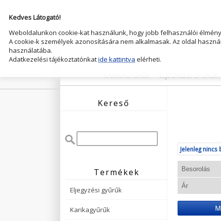
Kedves Látogató!
Weboldalunkon cookie-kat használunk, hogy jobb felhasználói élményt
A cookie-k személyek azonosítására nem alkalmasak. Az oldal használ
használatába.
Adatkezelési tájékoztatónkat
ide kattintva
elérheti.
KARIKAGYŰRŰK
ELJEGYZESI GYŰRŰK
Kereső
Jelenleg nincs 
Termékek
Eljegyzési gyűrűk
M
Karikagyűrűk