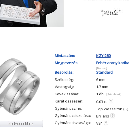
Mintaszám:
KGY-260
Megnevezés:
Fehér arany karik
[Normál]
Besorolás:
Standard
Szélesség:
6 mm
Vastagság:
1.7 mm
Kövek száma:
1 db
[Részletek]
Karát összesen:
0.03 ct
Gyémánt színe:
Top Wesselton (G)
Gyémánt csiszolása:
Briliáns
Gyémánt tisztasága:
VS1