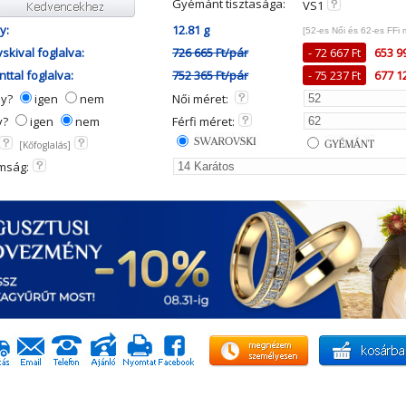
Gyémánt tisztasága:
VS1
y:
12.81 g
[52-es Női és 62-es FFi 
skival foglalva:
726 665 Ft/pár
- 72 667 Ft
653 9
ttal foglalva:
752 365 Ft/pár
- 75 237 Ft
677 1
ny?
igen
nem
Női méret:
y?
igen
nem
Férfi méret:
[Kőfoglalás]
mság: