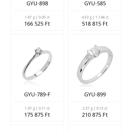
GYU-898
GYU-585
1.87 g | 0.05 ct
4.53 g | 1.148 ct
166 525 Ft
518 815 Ft
GYU-789-F
GYU-899
1.97 g | 0.11 ct
2.37 g | 0.15 ct
175 875 Ft
210 875 Ft