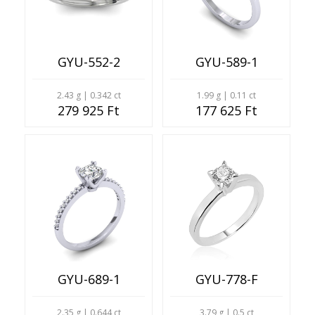
GYU-552-2
GYU-589-1
2.43 g | 0.342 ct
1.99 g | 0.11 ct
279 925 Ft
177 625 Ft
GYU-689-1
GYU-778-F
2.35 g | 0.644 ct
3.79 g | 0.5 ct