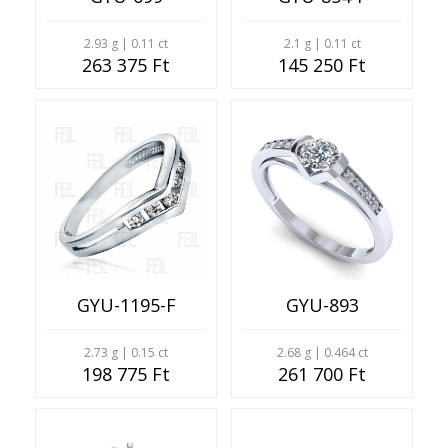
2.93 g | 0.11 ct
2.1 g | 0.11 ct
263 375 Ft
145 250 Ft
GYU-1195-F
GYU-893
2.73 g | 0.15 ct
2.68 g | 0.464 ct
198 775 Ft
261 700 Ft