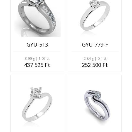
GYU-513
GYU-779-F
3.99 g | 1.07 ct
2.84 g | 0.4 ct
437 525 Ft
252 500 Ft