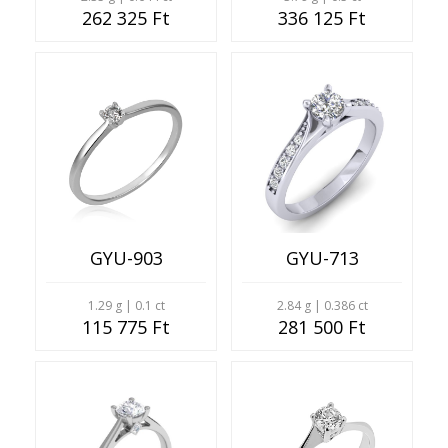
262 325 Ft
336 125 Ft
GYU-903
GYU-713
1.29 g | 0.1 ct
2.84 g | 0.386 ct
115 775 Ft
281 500 Ft