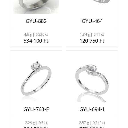
GYU-882
GYU-464
4.6 g | 0.526 ct
1.34 g | 0.11 ct
534 100 Ft
120 750 Ft
GYU-763-F
GYU-694-1
2.29 g | 0.5 ct
2.57 g | 0.342 ct