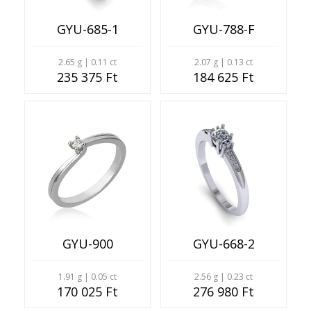
GYU-685-1
GYU-788-F
2.65 g | 0.11 ct
2.07 g | 0.13 ct
235 375 Ft
184 625 Ft
GYU-900
GYU-668-2
1.91 g | 0.05 ct
2.56 g | 0.23 ct
170 025 Ft
276 980 Ft