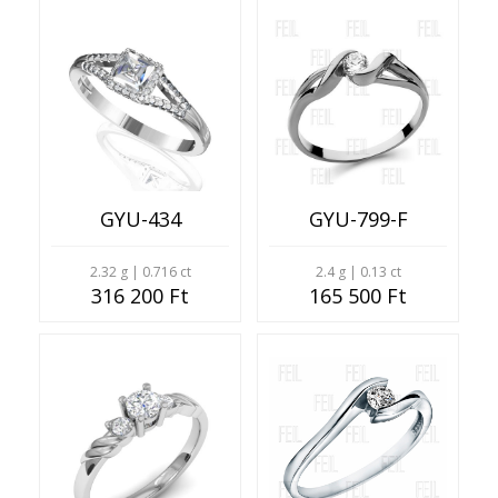
GYU-434
GYU-799-F
2.32 g | 0.716 ct
2.4 g | 0.13 ct
316 200 Ft
165 500 Ft