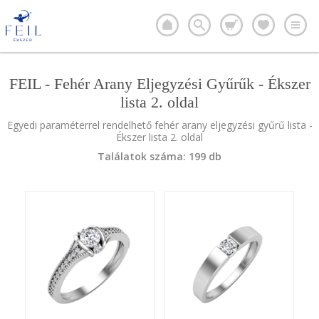
FEIL - Fehér Arany Eljegyzési Gyűrűk - Ékszer
lista 2. oldal
Egyedi paraméterrel rendelhető fehér arany eljegyzési gyűrű lista -
Ékszer lista 2. oldal
Találatok száma: 199 db