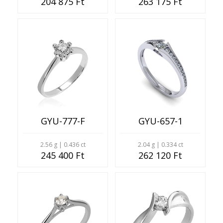
204 875 Ft
263 175 Ft
GYU-777-F
GYU-657-1
2.56 g | 0.436 ct
2.04 g | 0.334 ct
245 400 Ft
262 120 Ft