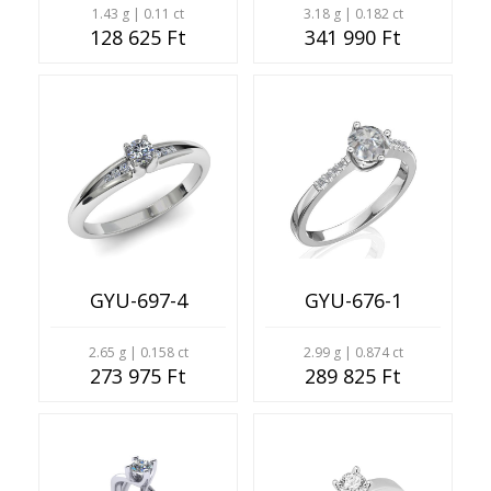
1.43 g | 0.11 ct
3.18 g | 0.182 ct
128 625 Ft
341 990 Ft
GYU-697-4
GYU-676-1
2.65 g | 0.158 ct
2.99 g | 0.874 ct
273 975 Ft
289 825 Ft