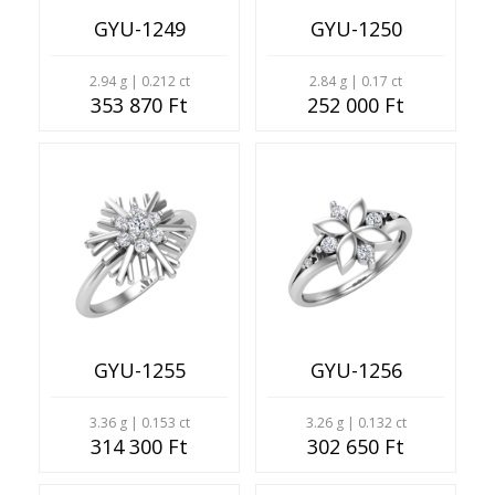
GYU-1249
GYU-1250
2.94 g | 0.212 ct
2.84 g | 0.17 ct
353 870 Ft
252 000 Ft
GYU-1255
GYU-1256
3.36 g | 0.153 ct
3.26 g | 0.132 ct
314 300 Ft
302 650 Ft