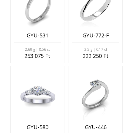
GYU-531
GYU-772-F
2.69 g | 0.56 ct
2.5 g | 0.17 ct
253 075 Ft
222 250 Ft
GYU-580
GYU-446