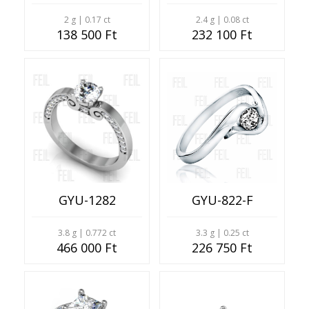
2 g | 0.17 ct
2.4 g | 0.08 ct
138 500 Ft
232 100 Ft
GYU-1282
GYU-822-F
3.8 g | 0.772 ct
3.3 g | 0.25 ct
466 000 Ft
226 750 Ft