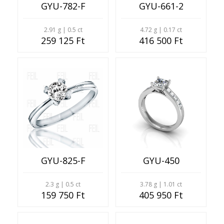
GYU-782-F
GYU-661-2
2.91 g | 0.5 ct
4.72 g | 0.17 ct
259 125 Ft
416 500 Ft
GYU-825-F
GYU-450
2.3 g | 0.5 ct
3.78 g | 1.01 ct
159 750 Ft
405 950 Ft