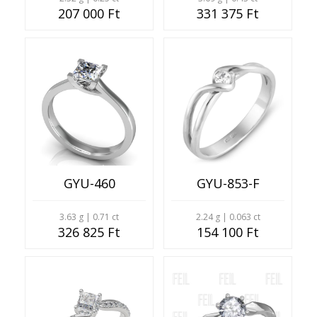
207 000 Ft
331 375 Ft
GYU-460
GYU-853-F
3.63 g | 0.71 ct
2.24 g | 0.063 ct
326 825 Ft
154 100 Ft