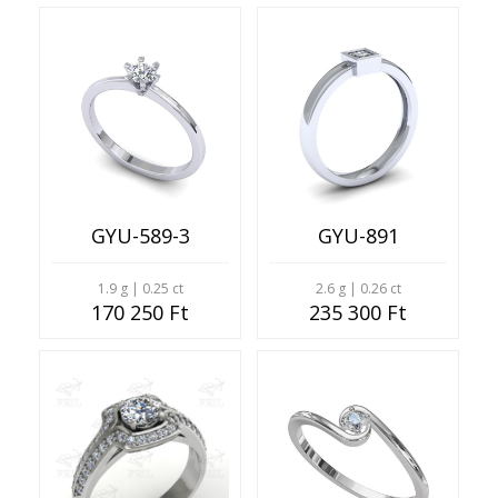
GYU-589-3
GYU-891
1.9 g | 0.25 ct
2.6 g | 0.26 ct
170 250 Ft
235 300 Ft