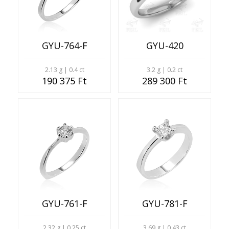
GYU-764-F
GYU-420
2.13 g | 0.4 ct
3.2 g | 0.2 ct
190 375 Ft
289 300 Ft
GYU-761-F
GYU-781-F
2.32 g | 0.25 ct
3.69 g | 0.43 ct