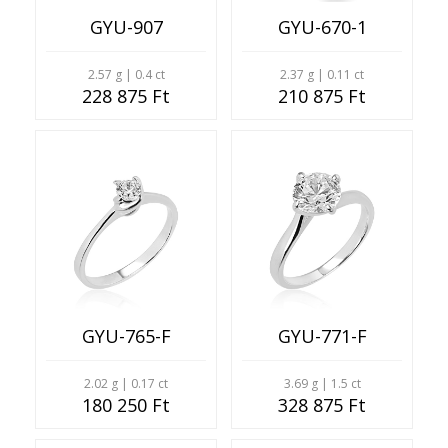
GYU-907
GYU-670-1
2.57 g | 0.4 ct
2.37 g | 0.11 ct
228 875 Ft
210 875 Ft
GYU-765-F
GYU-771-F
2.02 g | 0.17 ct
3.69 g | 1.5 ct
180 250 Ft
328 875 Ft