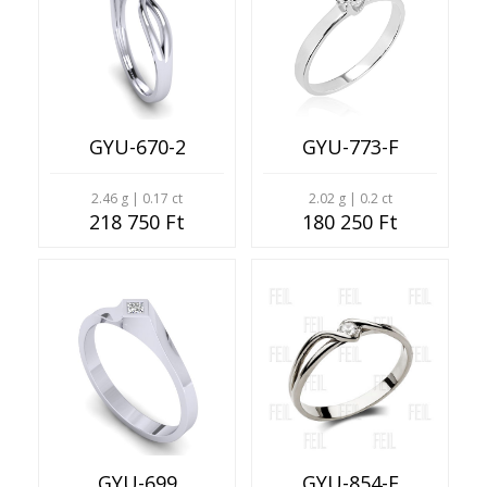
GYU-670-2
GYU-773-F
2.46 g | 0.17 ct
2.02 g | 0.2 ct
218 750 Ft
180 250 Ft
GYU-699
GYU-854-F