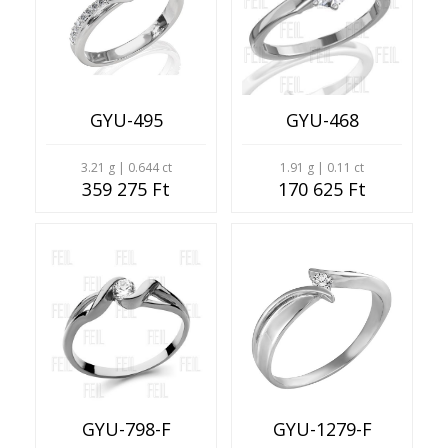
GYU-495
GYU-468
3.21 g | 0.644 ct
1.91 g | 0.11 ct
359 275 Ft
170 625 Ft
GYU-798-F
GYU-1279-F