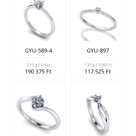
GYU-589-4
GYU-897
2.13 g | 0.4 ct
1.31 g | 0.063 ct
190 375 Ft
117 525 Ft