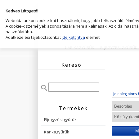
Kedves Látogató!
Weboldalunkon cookie-kat használunk, hogy jobb felhasználói élményt
A cookie-k személyek azonosítására nem alkalmasak. Az oldal használ
használatába.
Adatkezelési tájékoztatónkat
ide kattintva
elérheti.
KARIKAGYŰRŰK
ELJEGYZESI GYŰRŰK
Kereső
Jelenleg nincs 
Termékek
Eljegyzési gyűrűk
M
Karikagyűrűk