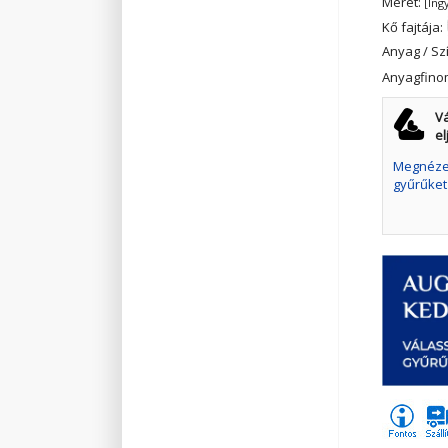
Méret:
[Ing
Kő fajtája:
Anyag / Sz
Anyagfino
Vá
el
Megnézem
gyűrűket