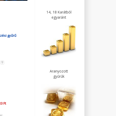
14, 18 Karátból
egyaránt
zési gyűrű
Aranyozott
gyűrűk
3 Ft