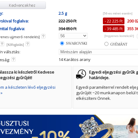
y:
2.5 g
[56-es méret esetén]
skival foglalva:
222 250 Ft
- 22 225 Ft
200 02
ttal foglalva:
394 850 Ft
- 39 485 Ft
355 36
[Ingyenes korrekció!]
yenes ujjmerő rendelés]
[Kőfoglalás]
ín válsztás:
14 Karátos arany
mság:
lassza ki készletről Kedvese
Egyedi eljegyzési gyűrűk g
jegyzési gyűrűjét!
határideje.
 a készleten lévő eljegyzési
Egyedi paraméterrel rendelt elje
 »
gyűrűjét ~20 munkanapon belül t
elkészíteni Önnek.