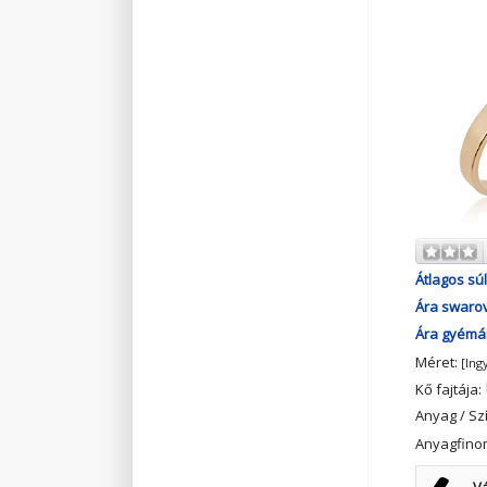
Átlagos súl
Ára swarov
Ára gyémán
Méret:
[Ing
Kő fajtája:
Anyag / Sz
Anyagfino