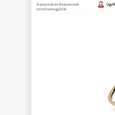
Aranyozott és Ródiumozott
Ügyfé
ezüst karikagyűrűk