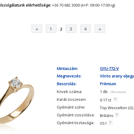
lszolgálatunk elérhetősége:
+36 70 682 3000 (H-P: 09:00-17:00-ig)
«
1
3
4
»
2
Mintaszám:
GYU-772-V
Megnevezés:
Vörös arany eljegy
Besorolás:
Prémium
Kövek száma:
1 db
[Részletek]
Karát összesen:
0.17 ct
Gyémánt színe:
Top Wesselton (G)
Gyémánt csiszolása:
Briliáns
Gyémánt tisztasága:
VS1