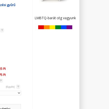
zési gyűrű
LMBTQ-barát cég vagyunk
5 Ft
5 Ft
[Egyéb]