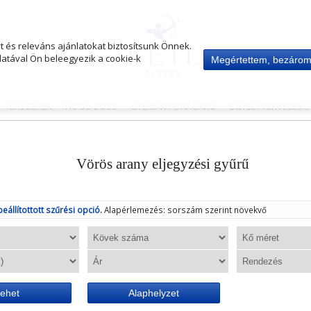
 és releváns ajánlatokat biztosítsunk Önnek.
atával Ön beleegyezik a cookie-k
Megértettem, bezáro
ÉKSZEREK
HUGO BOSS
GYÉMÁNT-DRÁGAKŐ
EGYEDI TERVEZÉS
Vörös arany eljegyzési gyűrű
beállítottott szűrési opció.
Alapérlemezés: sorszám szerint növekvő
ehet
Alaphelyzet