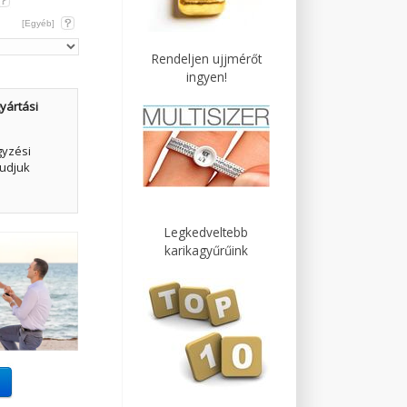
[Egyéb]
Rendeljen ujjmérőt
ingyen!
yártási
gyzési
udjuk
Legkedveltebb
karikagyűrűink