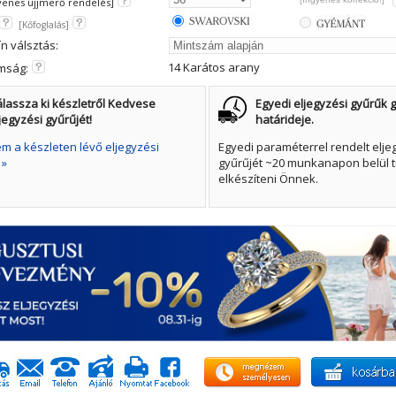
yenes ujjmerő rendelés]
[Kőfoglalás]
ín válsztás:
14 Karátos arany
mság:
lassza ki készletről Kedvese
Egyedi eljegyzési gyűrűk g
jegyzési gyűrűjét!
határideje.
 a készleten lévő eljegyzési
Egyedi paraméterrel rendelt elje
 »
gyűrűjét ~20 munkanapon belül t
elkészíteni Önnek.