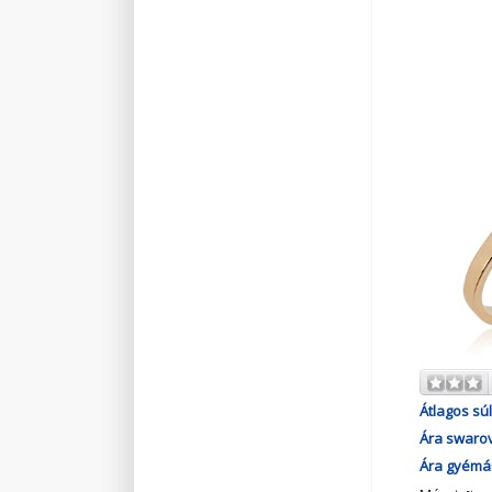
Átlagos súl
Ára swarov
Ára gyémán