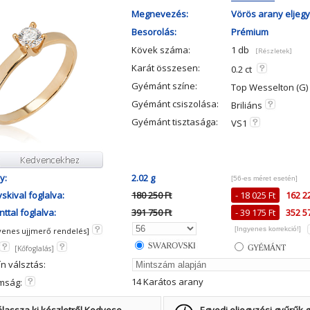
Megnevezés:
Vörös arany eljegy
Besorolás:
Prémium
Kövek száma:
1 db
[Részletek]
Karát összesen:
0.2 ct
Gyémánt színe:
Top Wesselton (G)
Gyémánt csiszolása:
Briliáns
Gyémánt tisztasága:
VS1
y:
2.02 g
[56-es méret esetén]
skival foglalva:
180 250 Ft
- 18 025 Ft
162 22
ttal foglalva:
391 750 Ft
- 39 175 Ft
352 57
[Ingyenes korrekció!]
yenes ujjmerő rendelés]
[Kőfoglalás]
ín válsztás:
14 Karátos arany
mság: