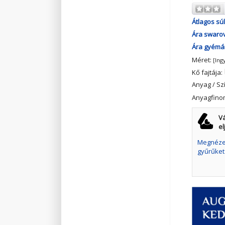
Átlagos súl
Ára swarov
Ára gyémán
Méret:
[Ing
Kő fajtája:
Anyag / Sz
Anyagfino
Vá
el
Megnézem
gyűrűket