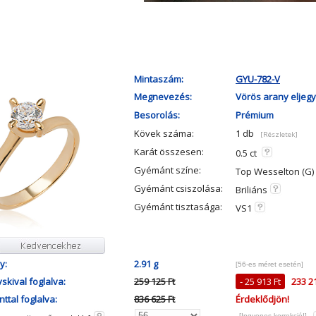
Mintaszám:
GYU-782-V
Megnevezés:
Vörös arany eljegy
Besorolás:
Prémium
Kövek száma:
1 db
[Részletek]
Karát összesen:
0.5 ct
Gyémánt színe:
Top Wesselton (G)
Gyémánt csiszolása:
Briliáns
Gyémánt tisztasága:
VS1
y:
2.91 g
[56-es méret esetén]
skival foglalva:
259 125 Ft
- 25 913 Ft
233 21
ttal foglalva:
836 625 Ft
Érdeklődjön!
[Ingyenes korrekció!]