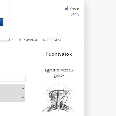
🛒
Kosár
(0 db)
m
Ű GYŰRŰK
TUDNIVALÓK
KAPCSOLAT
Tudnivalók
Egyedi tervezésű
gyűrűk