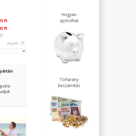
Hogyan
spórolhat
5 Ft
5 Ft
[Egyéb]
yártási
Törtarany
beszámítás
gyzési
udjuk