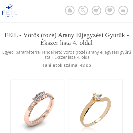
FEIL - Vörös (rozé) Arany Eljegyzési Gyűrűk -
Ékszer lista 4. oldal
Egyedi paraméterrel rendelhető vörös (rozé) arany eljegyzési gyűrű
lista - Ékszer lista 4. oldal
Találatok száma: 48 db