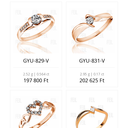
GYU-829-V
GYU-831-V
2.52 g | 0.564 ct
2.95 g | 0.17 ct
197 800 Ft
202 625 Ft