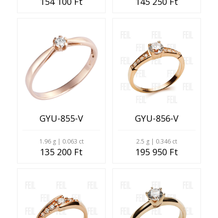
154 100 Ft
145 250 Ft
GYU-855-V
GYU-856-V
1.96 g | 0.063 ct
2.5 g | 0.346 ct
135 200 Ft
195 950 Ft