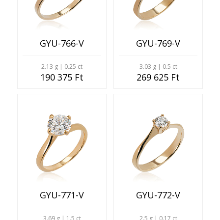
GYU-766-V
GYU-769-V
2.13 g | 0.25 ct
3.03 g | 0.5 ct
190 375 Ft
269 625 Ft
GYU-771-V
GYU-772-V
3.69 g | 1.5 ct
2.5 g | 0.17 ct