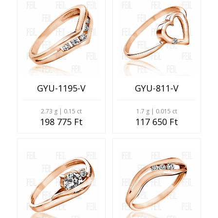
GYU-1195-V
GYU-811-V
2.73 g | 0.15 ct
1.7 g | 0.015 ct
198 775 Ft
117 650 Ft