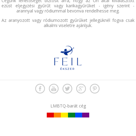
Cégünk lehetőséget biztosít arra, hogy az Ön által kiválasztott
ezüst eljegyzési gyűrűt vagy karikagyűrűket - igény szerint -
arannyal vagy ródiummal bevonva rendelhesse meg.
Az aranyozott vagy ródiumozott gyűrűket jellegüknél fogva csak
alkalmi viseletre ajánljuk.
LMBTQ-barát cég